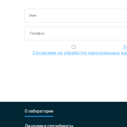
Я ознакомился(ась) с
П
Согласием на обработку персональных д
передачи для пров
О лаборатории
Лицензии и сертификаты