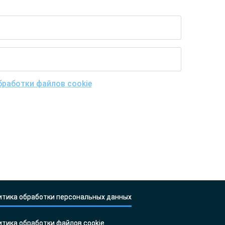
работки файлов cookie
и
х, включая возможность их трансграничной
» на их обработку.
итика обработки персональных данных
итика обработки файлов cookie