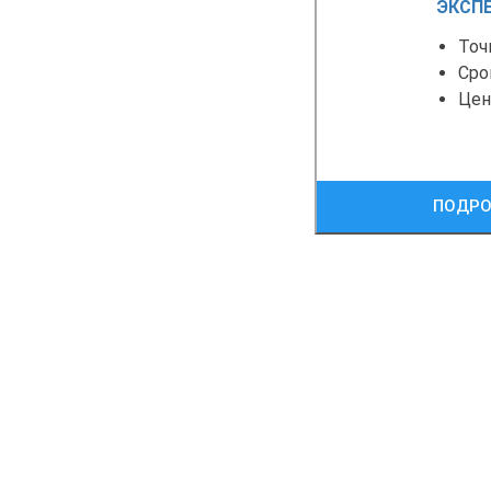
ЭКСП
Точ
Сро
Це
ПОДРО
ПОЛУ