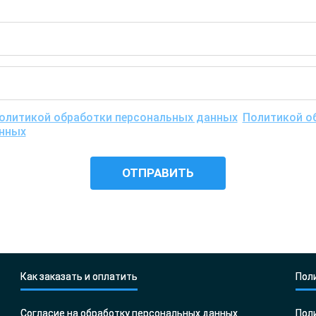
олитикой обработки персональных данных
,
Политикой об
анных
, понимаю цели обработки моих персональных данны
едения исследования, и даю согласие ООО «Центр ДНК тест
Как заказать и оплатить
Пол
Согласие на обработку персональных данных
Пол