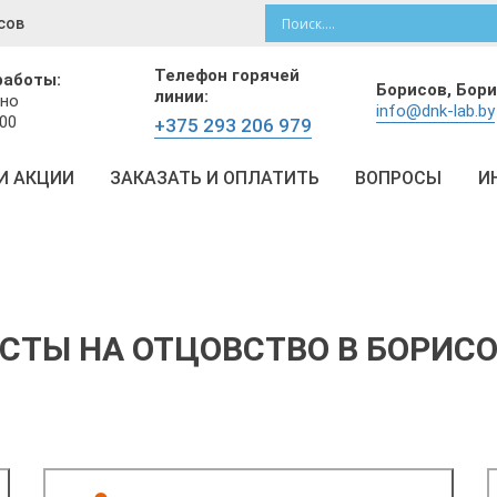
сов
Телефон горячей
работы:
Борисов,
Бори
линии:
но
info@dnk-lab.by
:00
+375 293 206 979
И АКЦИИ
ЗАКАЗАТЬ И ОПЛАТИТЬ
ВОПРОСЫ
И
СТЫ НА ОТЦОВСТВО В БОРИС