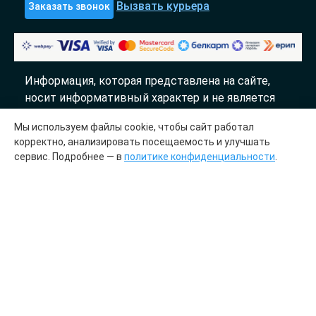
Вызвать курьера
Заказать звонок
Информация, которая представлена на сайте,
носит информативный характер и не является
публичной офертой.
Мы используем файлы cookie, чтобы сайт работал
«DTL» 2017-2026
корректно, анализировать посещаемость и улучшать
сервис. Подробнее — в
политике конфиденциальности
.
Молекулярно генетический центр «ДТЛ»
сотрудничает с лабораториями «InLab genetics»
Медицинская лицензия № ЛО41-01148-
78/00644845 от 23.03.2023
ООО «Центр ДНК тест», УИП 193700536.
Зарегистрировано 27 июля 2023 года в Отделе
регистрации субъектов хозяйствования и
общественных организаций управления