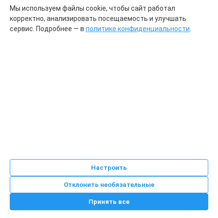
Мы используем файлы cookie, чтобы сайт работал
с использованием средств автоматизации;
корректно, анализировать посещаемость и улучшать
без использования средств автоматизации;
сервис. Подробнее — в
политике конфиденциальности
.
смешанным способом.
10.4. Автоматизированная обработка
Автоматизированная обработка осуществляется
посредством информационных систем ООО «Центр
ДНК тест», используемых для:
регистрации клиентов;
оформления заказов;
учета договоров;
учета оплаты;
передачи результатов исследований;
Настроить
обработки обращений;
Отклонить необязательные
ведения бухгалтерского учета;
обеспечения функционирования сайта.
Принять все